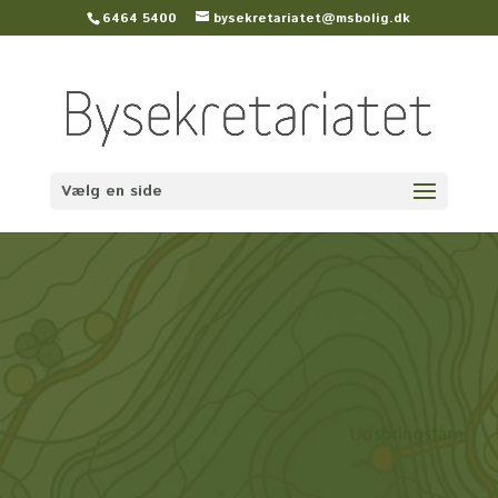
6464 5400
bysekretariatet@msbolig.dk
Vælg en side