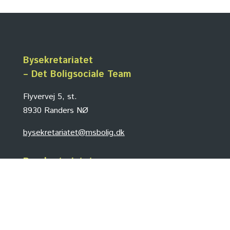
Bysekretariatet
– Det Boligsociale Team
Flyvervej 5, st.
8930 Randers NØ
bysekretariatet@msbolig.dk
Bysekretariatet
Bysekretariatet varetager Den boligsociale
Helhedsplan i Randers i tæt samarbejde med
Randers Kommune og boligorganisationerne.
Bysekretariatet er en del af Boligorganisationen