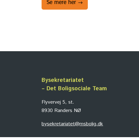
Se mere her
Bysekretariatet
– Det Boligsociale Team
Flyvervej 5, st.
8930 Randers NØ
bysekretariatet@msbolig.dk