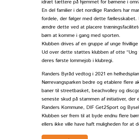
idræt tættere på hjemmet for børnene i omr
En del familier i det nordlige Randers har ma
fordele, der følger med dette fællesskabet. 
ændre dette ved at placere træningsfacilit
børn at komme i gang med sporten.
Klubben drives af en gruppe af unge frivillig
Ud over dette støttes klubben af otte “Ung 
deres første lommejob i klubregi.
Randers Byråd vedtog i 2021 en helhedsplan
Nørrevangsparken bedre og etablere flere akt
baner til streetbasket, beachvolley og discg
seneste skud på stammen af initiativer, der
Randers Kommune, DIF Get2Sport og Bysekr
Klubben ser frem til at byde endnu flere bø
ellers ikke ville have haft muligheden for at 