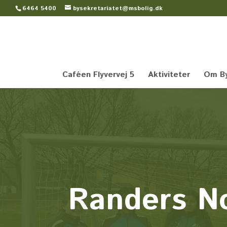
6464 5400
bysekretariatet@msbolig.dk
Caféen Flyvervej 5
Aktiviteter
Om By
Randers No