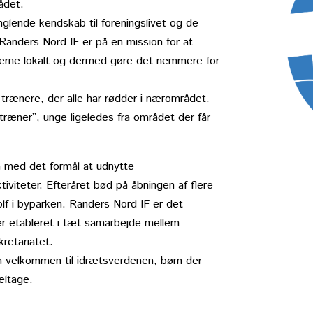
ådet.
nglende kendskab til foreningslivet og de
Randers Nord IF er på en mission for at
eterne lokalt og dermed gøre det nemmere for
e trænere, der alle har rødder i nærområdet.
træner”, unge ligeledes fra området der får
 med det formål at udnytte
iviteter. Efteråret bød på åbningen af flere
olf i byparken. Randers Nord IF er det
 er etableret i tæt samarbejde mellem
etariatet.
rn velkommen til idrætsverdenen, børn der
deltage.